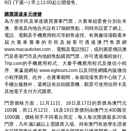
9日 (下週一) 早上11:00起公開發售。
購票渠道多元便捷
為方便市民及車迷購買賽事門票，大賽車組委會分別在本
澳、香港及內地合共設有17個銷售點，同時亦設置了網上、
電話、電郵及手機應用程式等銷售途徑。有興趣現場觀看本
屆大賽車賽事的市民及旅客可透過澳門售票網
www.macauticket.com 、電郵及電話預訂，或到廣星傳訊澳
門及香港門市及內地銷售點購買門票，亦可透過攜程旅行、
Trip.com的手機應用程式、大麥手機應用程式及微信小程
序、東瀛遊網站 www.egltours.com 以及同悅網國內版微信
小程序購買。此外，在賽事期間，各個現場售票中心除了人
手櫃台服務外，還將設有自助購票機，觀眾可使用信用卡及
其他電子支付方式購票。
門票價格方面，11月11日、16日及17日的票價為澳門元
100圓，而11月12日、18及19日票價則由澳門元400圓至
1000圓，價格視乎不同看台而定，每人每次限購最多20張
門票，凡年滿2歲以上需購票入場。持有澳門有效學生證者