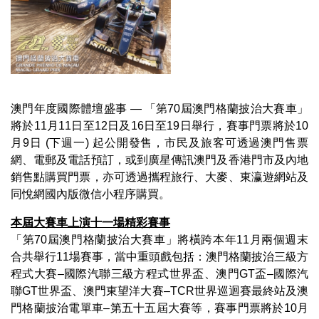
澳門年度國際體壇盛事 — 「第70屆澳門格蘭披治大賽車」
將於11月11日至12日及16日至19日舉行，賽事門票將於10
月9日 (下週一) 起公開發售，市民及旅客可透過澳門售票
網、電郵及電話預訂，或到廣星傳訊澳門及香港門市及內地
銷售點購買門票，亦可透過攜程旅行、大麥、東瀛遊網站及
同悅網國內版微信小程序購買。
本屆大賽車上演十一場精彩賽事
「第70屆澳門格蘭披治大賽車」將橫跨本年11月兩個週末
合共舉行11場賽事，當中重頭戲包括：澳門格蘭披治三級方
程式大賽–國際汽聯三級方程式世界盃、澳門GT盃–國際汽
聯GT世界盃、澳門東望洋大賽–TCR世界巡迴賽最終站及澳
門格蘭披治電單車–第五十五屆大賽等，賽事門票將於10月